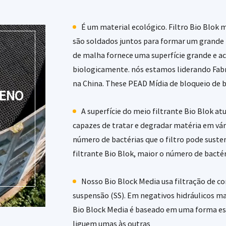
É um material ecológico. Filtro Bio Blok 
são soldados juntos para formar um grande b
de malha fornece uma superfície grande e ace
biologicamente. nós estamos liderando
Fab
na China
. These PEAD Mídia de bloqueio de 
LENO
A superfície do meio filtrante Bio Blok 
capazes de tratar e degradar matéria em vár
número de bactérias que o filtro pode susten
filtrante Bio Blok, maior o número de bacté
Nosso Bio Block Media usa filtração de c
suspensão (SS). Em negativos hidráulicos mai
Bio Block Media é baseado em uma forma espi
liguem umas às outras