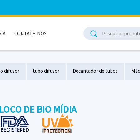
IA
CONTATE-NOS
co difusor
tubo difusor
Decantador de tubos
Máq
Placas Difusoras
Estação de Tratamento de Água
LOCO DE BIO MÍDIA