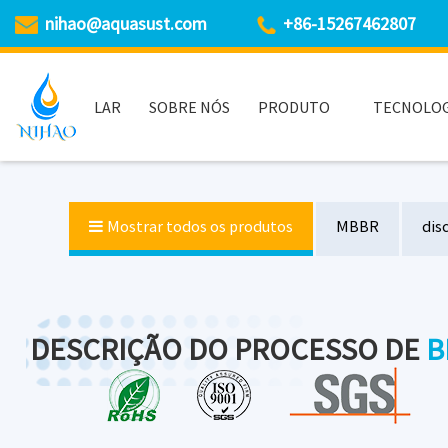
nihao@aquasust.com
+86-15267462807
LAR
SOBRE NÓS
PRODUTO
TECNOLOG
Mostrar todos os produtos
MBBR
dis
Misturador submersível
Mangueira de Aeração
DESCRIÇÃO DO PROCESSO DE
B