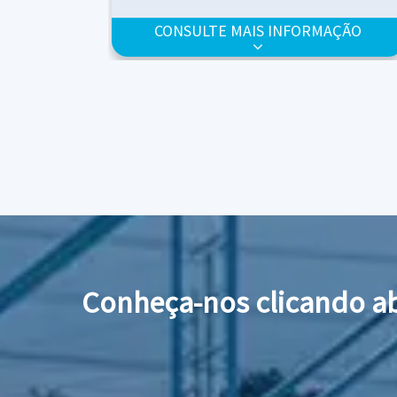
2
3
• Superfície: 250m
/m
RMAÇÃO
CONSULTE MAIS INFORMAÇÃO
: bloco
• Embalagem de mídia em bloco: bloco 5x
ou bloco 8x8
mentação de
Sistema RAS, Aquicultura, Sedimentação 
otável,
Lamelas, Tratamento de Água Potável,
mésticos,
Resfriamento de Ar, Esgotos Domésticos,
de Aeração e
Efluentes Industriais, Sistemas de Aeraçã
naeróbio de
Desgaseificação, Tratamento Anaeróbio 
ficação.
Efluentes e Sistemas de Desnitrificação.
ico.
Reduzir o Volume de Lodo Biológico.
Conheça-nos clicando ab