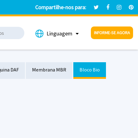
Compartilhe-nos para:
INFORME-SE AGORA
Linguagem
uina DAF
Membrana MBR
Bloco Bio
Prensa helicoidal de desidratação de lodo