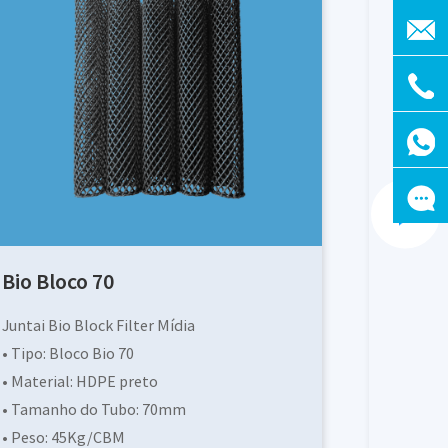
Bio Bloco 36
Bio 
NIHAO Bio Block Filter Media
NIHAO
• Tipo: Bloco Bio 36
• Tipo
• Material: HDPE preto
• Mat
• Tamanho do Tubo: 36mm
• Tam
• Peso: 100Kg / CBM
• Pes