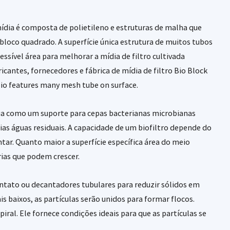
mídia é composta de polietileno e estruturas de malha que
loco quadrado. A superfície única estrutura de muitos tubos
ssível área para melhorar a mídia de filtro cultivada
ricantes, fornecedores e fábrica de mídia de filtro Bio Block
bio features many mesh tube on surface.
atua como um suporte para cepas bacterianas microbianas
ias águas residuais. A capacidade de um biofiltro depende do
tar. Quanto maior a superfície específica área do meio
rias que podem crescer.
ontato ou decantadores tubulares para reduzir sólidos em
s baixos, as partículas serão unidos para formar flocos.
ral. Ele fornece condições ideais para que as partículas se