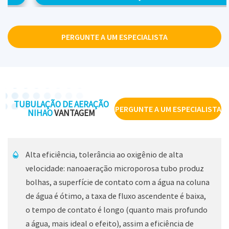
2
Área de serviço: 1-8m
/m
Potência de acoplamento: 1kw potência do motor≥100m
PERGUNTE A UM ESPECIALISTA
tubo de aeração microporoso"
Diâmetro da bolha: 0,3-2 mm (água doce) 0,5-3 mm
(água do mar), com alguma variação de acordo com o
ano de qualidade da água e o nível da água.
Perda de pressão: 1KW = 100m é ≤ 0,40kpa dissipação
TUBULAÇÃO DE AERAÇÃO
PERGUNTE A UM ESPECIALISTA
subaquática ≤ 5kp
NIHAO
VANTAGEM
Configuração adequada: Potência do motor 1kw com
suporte para tubo de aeração microporoso de 100-150m
Eficiência de energia: 0,15kw, certifique-se de que o
Alta eficiência, tolerância ao oxigênio de alta
velocidade: nanoaeração microporosa tubo produz
oxigênio dissolvido atinja acima de 5mg/L
bolhas, a superfície de contato com a água na coluna
de água é ótimo, a taxa de fluxo ascendente é baixa,
o tempo de contato é longo (quanto mais profundo
a água, mais ideal o efeito), assim a eficiência de