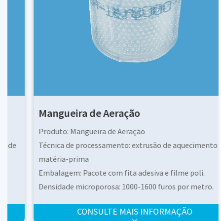
Mangueira de Aeração
Produto: Mangueira de Aeração
Técnica de processamento: extrusão de aquecimento de
matéria-prima
Embalagem: Pacote com fita adesiva e filme poli.
Densidade microporosa: 1000-1600 furos por metro.
3
Capacidade de Aeração: 0,002-0,006m
/min.m
CONSULTE MAIS INFORMAÇÃO
3
Fluxo de ar: 0,1-0,4m
/h.m