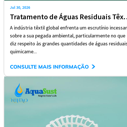
Jul 30, 2026
Tratamento de Águas Residuais Têxteis: 
A indústria têxtil global enfrenta um escrutínio incessa
sobre a sua pegada ambiental, particularmente no que
diz respeito às grandes quantidades de águas residuai
quimicame...
>
CONSULTE MAIS INFORMAÇÃO