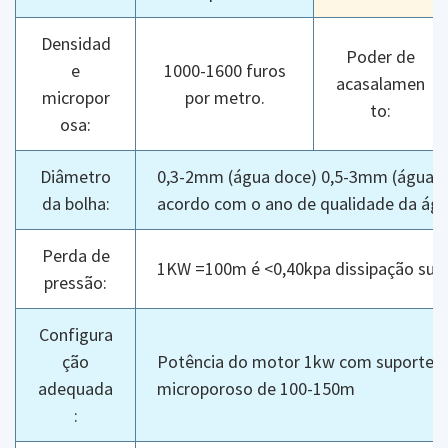
Densidad
Poder de
e
1000-1600 furos
acasalamen
micropor
por metro.
to:
osa:
Diâmetro
0,3-2mm (água doce) 0,5-3mm (água d
da bolha:
acordo com o ano de qualidade da água
Perda de
1KW =100m é <0,40kpa dissipação sub
pressão:
Configura
ção
Potência do motor 1kw com suporte p
adequada
microporoso de 100-150m
: