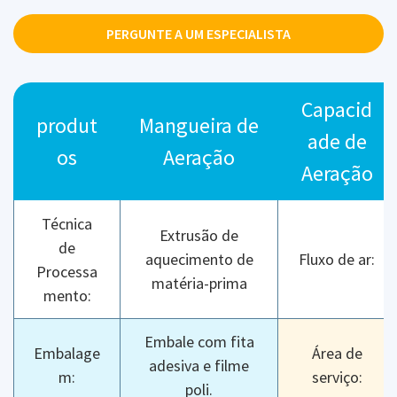
PERGUNTE A UM ESPECIALISTA
Capacid
produt
Mangueira de
ade de
os
Aeração
Aeração
Técnica
Extrusão de
de
aquecimento de
Fluxo de ar:
Processa
matéria-prima
mento:
Embale com fita
Embalage
Área de
adesiva e filme
m:
serviço:
poli.