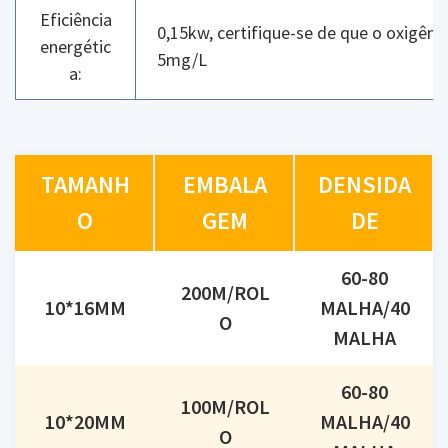
Eficiência
0,15kw, certifique-se de que o oxigênio
energétic
5mg/L
a:
TAMANH
EMBALA
DENSIDA
O
GEM
DE
60-80
200M/ROL
10*16MM
MALHA/40
O
MALHA
60-80
100M/ROL
10*20MM
MALHA/40
O